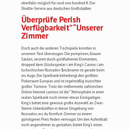
ebenfalls möglich für rund one hundred €. Der
Shuttle-Service aus deutschen Großstädten
Überprüfe Perish
Verfügbarkeit” “Unserer
Zimmer
Doch auch die anderen Tischspiele konnten in
unserem Test überzeugen. Die pompösen, blauen
Säulen, verziert durch goldfarbenen Elementen,
dropped dem Glücksspieler i am King’s Casino i am
tschechischen Rozvadov $nickname ist gerade beim
ins Auge. Die Spielbank beherbergt den größten
Pokerraum Europas und ist regelmäßig Ausrichter
großer Turniere. Trotz der mittlerweile zahlreichen
Online Internet casinos ist die” “Atmosphäre in einer
realen Spielbank noch immer etwas Einzigartiges.
King’s bietet eine gewisse große Auswahl an Zwei-
Sterne-Unterkünften in dieser Umgebung von
Rozvadov, wo du Komfort-Zimmer zu einem
günstigeren Preis finden vermagst. Um den Aufenthalt
noch angenehmer zu gestalten, bietet King’s einen