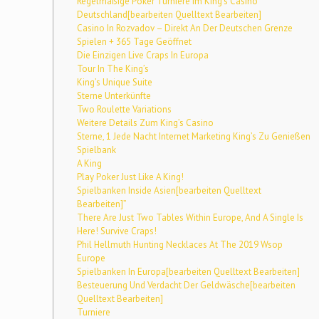
Regelmäßige Poker Turniere Im King’s Casino
Deutschland[bearbeiten Quelltext Bearbeiten]
Casino In Rozvadov – Direkt An Der Deutschen Grenze
Spielen + 365 Tage Geöffnet
Die Einzigen Live Craps In Europa
Tour In The King’s
King’s Unique Suite
Sterne Unterkünfte
Two Roulette Variations
Weitere Details Zum King’s Casino
Sterne, 1 Jede Nacht Internet Marketing King’s Zu Genießen
Spielbank
A King
Play Poker Just Like A King!
Spielbanken Inside Asien[bearbeiten Quelltext
Bearbeiten]”
There Are Just Two Tables Within Europe, And A Single Is
Here! Survive Craps!
Phil Hellmuth Hunting Necklaces At The 2019 Wsop
Europe
Spielbanken In Europa[bearbeiten Quelltext Bearbeiten]
Besteuerung Und Verdacht Der Geldwäsche[bearbeiten
Quelltext Bearbeiten]
Turniere