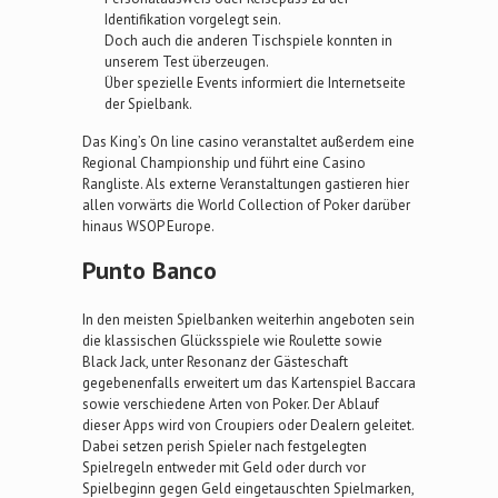
Identifikation vorgelegt sein.
Doch auch die anderen Tischspiele konnten in
unserem Test überzeugen.
Über spezielle Events informiert die Internetseite
der Spielbank.
Das King’s On line casino veranstaltet außerdem eine
Regional Championship und führt eine Casino
Rangliste. Als externe Veranstaltungen gastieren hier
allen vorwärts die World Collection of Poker darüber
hinaus WSOP Europe.
Punto Banco
In den meisten Spielbanken weiterhin angeboten sein
die klassischen Glücksspiele wie Roulette sowie
Black Jack, unter Resonanz der Gästeschaft
gegebenenfalls erweitert um das Kartenspiel Baccara
sowie verschiedene Arten von Poker. Der Ablauf
dieser Apps wird von Croupiers oder Dealern geleitet.
Dabei setzen perish Spieler nach festgelegten
Spielregeln entweder mit Geld oder durch vor
Spielbeginn gegen Geld eingetauschten Spielmarken,