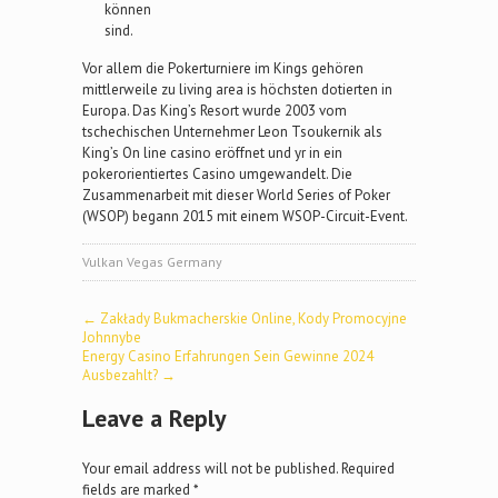
können
sind.
Vor allem die Pokerturniere im Kings gehören
mittlerweile zu living area is höchsten dotierten in
Europa. Das King’s Resort wurde 2003 vom
tschechischen Unternehmer Leon Tsoukernik als
King’s On line casino eröffnet und yr in ein
pokerorientiertes Casino umgewandelt. Die
Zusammenarbeit mit dieser World Series of Poker
(WSOP) begann 2015 mit einem WSOP-Circuit-Event.
Vulkan Vegas Germany
Post
←
Zakłady Bukmacherskie Online, Kody Promocyjne
Johnnybe
navigation
Energy Casino Erfahrungen Sein Gewinne 2024
Ausbezahlt?
→
Leave a Reply
Your email address will not be published.
Required
fields are marked
*