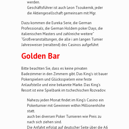
werden.
Geschäftsführer ist auch Leon Tsoukernik, jeder
die Aktiengesellschaft gemeinsam mit Mgr.
Dazu kommen die Eureka Serie, die German
Professionals, die German Holdem poker Days, die
italienischen Masters und zahlreiche weitere”
“Großveranstaltungen, die alle i am langen Turnier
Jahresweiser (veraltend) des Casinos aufgeführt
Golden Bar
Bitte beachten Sie, dass es keine privaten
Badezimmer in den Zimmern gibt. Das King’s ist bauer
Pokerspielern und Glücksspielern eine feste
Anlaufstelle und eine bekannte Marke. Das King’s
Resort ist eine Spielbank im tschechischen Rozvadov.
Nahezu jeden Monat findet im King’s Casino ein
Pokerturnier mit Gewinnen within Millionenhöhe
statt.
auch bei diversen Poker Turnieren wie Preis zu
nach sich ziehen sind.
Die Anfahrt erfolgt auf deutscher Seite über die A6