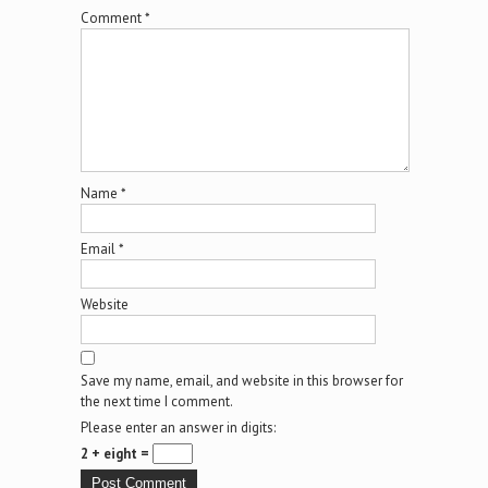
Comment
*
Name
*
Email
*
Website
Save my name, email, and website in this browser for
the next time I comment.
Please enter an answer in digits:
2 + eight =