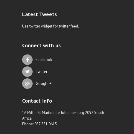
Latest Tweets
Use twitter widget for twitter feed.
Connect with us
Facebook
Twitter
Google +
Contact info
16 Millar St Martindale Johannesburg 2092 South
Africa
Phone: 087 551 0613