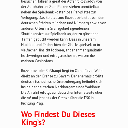
besuchen, fahren a great der Abfahrt Rozvadov von
der Autobahn ab. Zum Parken stehen unmittelbar
neben der Spielbank kostenlose Parkplätze zur
Verfügung. Das Spielcasino Rozvadov bietet von den
deutschen Städten München und Nürnberg sowie von
anderen Orten im Grenzgebiet irgendeinen
Shuttleservice zur Spielbank an, der zu günstigen
Tarifen gebucht werden kann. Dass in unserem
Nachbarland Tschechien der Glücksspielsektor in
vielfacher Hinsicht lockerer, angenehmer, qualitativ
hochwertiger und ertragsreicher ist, wissen die
meisten Casinofans.
Rozvadov oder Roßhaupt liegt im Oberpfälzer Wald
direkt an der Grenze zu Bayern. Der ehemals größte
deutsch-tschechische Grenzübergang befindet sich
inside der deutschen Nachbargemeinde Waidhaus.
Die Anfahrt erfolgt auf deutscher Internetseite über
die A6 und jenseits der Grenze über die E50 in
Richtung Prag.
Wo Findest Du Dieses
King’s?